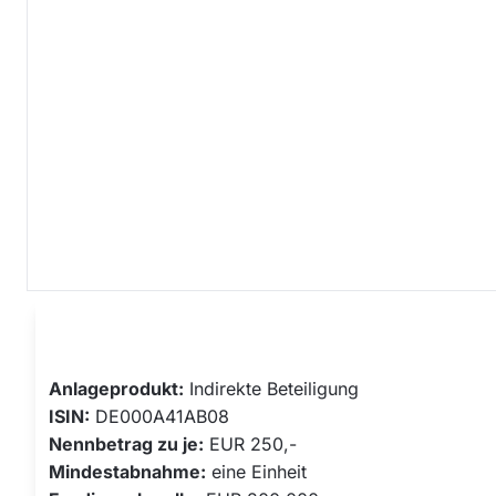
finanziert
Investoren
Laufzeit
Kategorie
Zusätzliche Info
Anlageprodukt
:
Indirekte Beteiligung
ISIN:
DE000A41AB08
Nennbetrag zu je:
EUR 250,-
Mindestabnahme:
eine Einheit