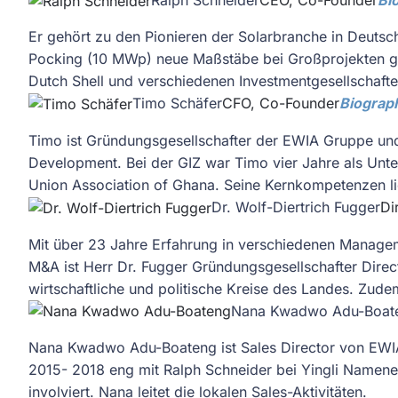
Er gehört zu den Pionieren der Solarbranche in Deut
Pocking (10 MWp) neue Maßstäbe bei Großprojekten ge
Dutch Shell und verschiedenen Investmentgesellschafte
Timo Schäfer
CFO, Co-Founder
Biograp
Timo ist Gründungsgesellschafter der EWIA Gruppe und
Development. Bei der GIZ war Timo vier Jahre als Unte
Union Association of Ghana. Seine Kernkompetenzen li
Dr. Wolf-Diertrich Fugger
Di
Mit über 23 Jahre Erfahrung in verschiedenen Manageme
M&A ist Herr Dr. Fugger Gründungsgesellschafter Direct
wirtschaftliche und politische Kreise des Landes. Zude
Nana Kwadwo Adu-Boat
Nana Kwadwo Adu-Boateng ist Sales Director von EWIA 
2015- 2018 eng mit Ralph Schneider bei Yingli Namene 
involviert. Nana leitet die lokalen Sales-Aktivitäten.