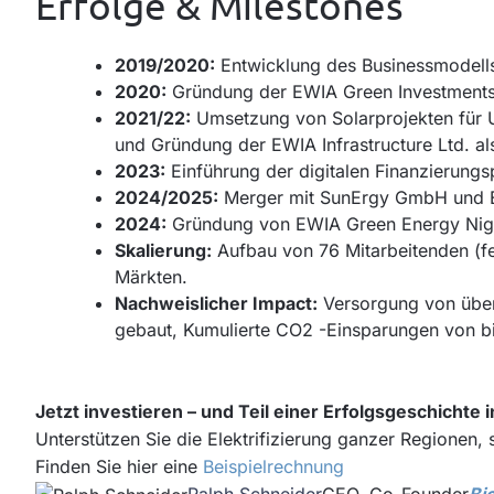
Erfolge & Milestones
2019/2020:
Entwicklung des Businessmodell
2020:
Gründung der EWIA Green Investments 
2021/22:
Umsetzung von
Solarprojekten für
und Gründung der EWIA Infrastructure Ltd. al
2023:
Einführung der digitalen Finanzierungs
2024/2025:
Merger mit SunErgy GmbH und Erw
2024:
Gründung von EWIA Green Energy Nigeria
Skalierung:
Aufbau von 76 Mitarbeitenden (fes
Märkten.
Nachweislicher Impact:
Versorgung von über
gebaut, Kumulierte CO2 -Einsparungen von b
Jetzt investieren – und Teil einer Erfolgsgeschichte 
Unterstützen Sie die Elektrifizierung ganzer Regionen,
Finden Sie hier eine
Beispielrechnung
Ralph Schneider
CEO, Co-Founder
Bi