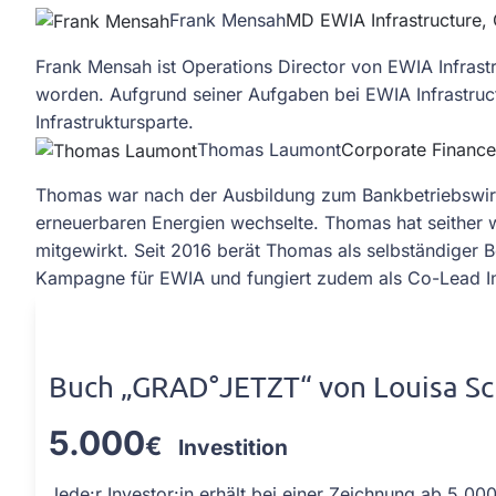
Frank Mensah
MD EWIA Infrastructure, 
Frank Mensah ist Operations Director von EWIA Infrastr
worden. Aufgrund seiner Aufgaben bei EWIA Infrastruct
Infrastruktursparte.
Thomas Laumont
Corporate Finance
Thomas war nach der Ausbildung zum Bankbetriebswirt 
erneuerbaren Energien wechselte. Thomas hat seither w
mitgewirkt. Seit 2016 berät Thomas als selbständiger B
Kampagne für EWIA und fungiert zudem als Co-Lead Inv
Prämien für Ihre Investition
Buch „GRAD°JETZT“ von Louisa Sc
5.000
€
Investition
Jede:r Investor:in erhält bei einer Zeichnung ab 5.0