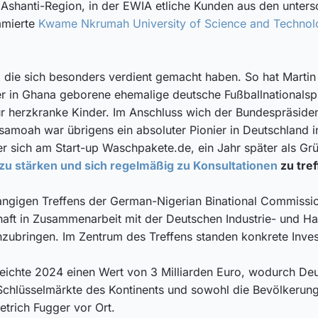
 Ashanti-Region, in der EWIA etliche Kunden aus den unters
mmierte
Kwame Nkrumah University of Science and Techno
 die sich besonders verdient gemacht haben. So hat Marti
 in Ghana geborene ehemalige deutsche Fußballnationalsp
 für herzkranke Kinder. Im Anschluss wich der Bundespräsid
Asamoah war übrigens ein absoluter Pionier in Deutschland i
 er sich am Start-up Waschpakete.de, ein Jahr später als G
 zu stärken und sich regelmäßig zu Konsultationen
zu tref
hrangigen Treffens der German-Nigerian Binational Commission
aft in Zusammenarbeit mit der Deutschen Industrie- und Ha
ubringen. Im Zentrum des Treffens standen konkrete Investit
reichte 2024 einen Wert von 3 Milliarden Euro, wodurch D
r Schlüsselmärkte des Kontinents und sowohl die Bevölkerung
trich Fugger vor Ort.