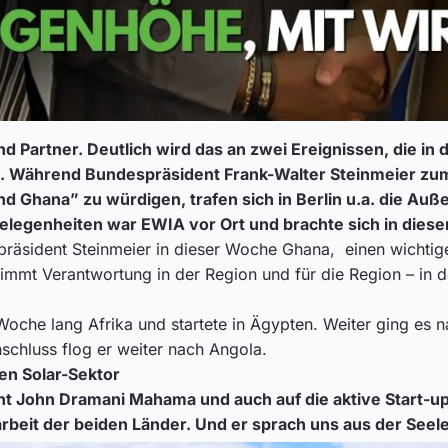
 Partner. Deutlich wird das an zwei Ereignissen, die in 
n. Während Bundespräsident Frank-Walter Steinmeier zu
und Ghana” zu würdigen,
trafen sich in Berlin u.a. die A
elegenheiten war EWIA vor Ort und brachte sich in diese
ident Steinmeier in dieser Woche Ghana, einen wichtigen P
nimmt Verantwortung in der Region und für die Region – in 
oche lang Afrika und startete in Ägypten. Weiter ging es 
nschluss flog er weiter nach Angola.
en Solar-Sektor
ent John Dramani Mahama und auch auf die aktive Start-u
eit der beiden Länder. Und er sprach uns aus der Seele,