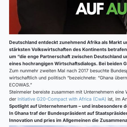
Deutschland entdeckt zunehmend Afrika als Markt und
stärksten Volkswirtschaften des Kontinents betrafe
um “
die enge Partnerschaft zwischen Deutschland 
eines hochrangigen Wirtschaftsdialogs. Bei beiden G
Zum nunmehr zweiten Mal nach 2017 besuchte Bundespräs
wirtschaftlich und politisch “bezeichnete: “Ghana über
ECOWAS.”
Steinmeier bereiste zusammen mit Unternehmern eine W
der
Initiative G20-Compact with Africa (CwA)
ist, im A
Spotlight auf Unternehmertum – und insbesondere d
In Ghana traf der Bundespräsident auf Staatspräsid
Innovation und pries im Allgemeinen die Zusammenarb