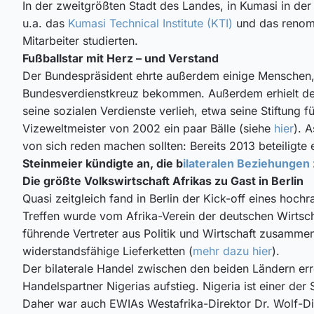
In der zweitgrößten Stadt des Landes, in Kumasi in der
u.a. das
Kumasi Technical Institute (KTI)
und das reno
Mitarbeiter studierten.
Fußballstar mit Herz – und Verstand
Der Bundespräsident ehrte außerdem einige Menschen,
Bundesverdienstkreuz bekommen. Außerdem erhielt der
seine sozialen Verdienste verlieh, etwa seine Stiftung
Vizeweltmeister von 2002 ein paar Bälle (siehe
hier
). 
von sich reden machen sollten: Bereits 2013 beteiligte
Steinmeier kündigte an, die b
ilateralen Beziehungen
Die größte Volkswirtschaft Afrikas zu Gast in Berlin
Quasi zeitgleich fand in Berlin der Kick-off eines hoc
Treffen wurde vom Afrika-Verein der deutschen Wirtsch
führende Vertreter aus Politik und Wirtschaft zusammenz
widerstandsfähige Lieferketten (
mehr dazu hier
).
Der bilaterale Handel zwischen den beiden Ländern er
Handelspartner Nigerias aufstieg. Nigeria ist einer de
Daher war auch EWIAs Westafrika-Direktor Dr. Wolf-Die