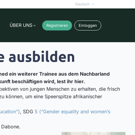
Deutsch
ÜBER UNS
Registrieren
Einloggen
e ausbilden
Ahmed ein weiterer Trainee aus dem Nachbarland
nft beschäftigen wird, lest ihr hier.
spektiven von jungen Menschen zu erhalten, die frisch
zu können, um eine Speerspitze afrikanischer
ucation”)
, SDG
5 (“Gender equality and women’s
d Dabone.