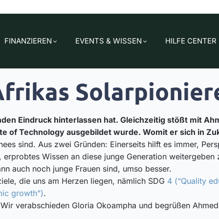
FINANZIEREN
EVENTS & WISSEN
HILFE CENTER
Afrikas Solarpionier
nden Eindruck hinterlassen hat. Gleichzeitig stößt mit 
te of Technology ausgebildet wurde. Womit er sich in Zuku
ees sind. Aus zwei Gründen: Einerseits hilft es immer, Per
, erprobtes Wissen an diese junge Generation weitergeben 
ann auch noch junge Frauen sind, umso besser.
ziele, die uns am Herzen liegen, nämlich SDG
4 (“Quality ed
ic growth”)
.
be. Wir verabschieden Gloria Okoampha und begrüßen Ahme