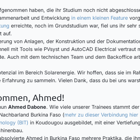
aufgenommen haben, die ihr Studium noch nicht abgeschlosse
Zusammenarbeit und Entwicklung
in einem kleinen Feature
vorg
tung
erreichte, noch im Grundstudium war, fiel uns ihr sehr 
t auf.
rung von Anlagen, der Konstruktion und der Dokumentation 
schnell mit Tools wie PVsyst und AutoCAD Electrical vertraut
rde. Auch mit dem technischen Team und dem Backoffice arb
otenzial im Bereich Solarenergie. Wir hoffen, dass sie im 
Erfahrung zu sammeln. Vielen Dank, dass du bei uns warst, 
lkommen, Ahmed!
 nun
Ahmed Dabone
. Wie viele unserer Trainees stammt der
Nachbarland Burkina Faso (
mehr zu dieser Verbindung hier
hnology (BIT)
in Koudougou ausgebildet, mit einer Vertiefun
chinenbau.
solvierte Ahmed in Burkina Faso mehrere Praktika, die ihn g