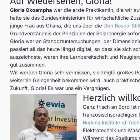
Auf Wiedersehen, Gloria!
Gloria Okoampha
war die erste Praktikantin, die wir 
hatte sie das Bundesministerium für wirtschaftliche 
junge Frau aus Ghana, die uns über die
Don Bosco-Stif
Grundverständnis der Prinzipien der Solarenergie sofor
Gloria war an Standortuntersuchungen, der Dimensionie
passiert all das heute längst digital, so dass sie sich 
auszeichnete, waren ihre Lernbereitschaft und Neugie
gut zusammen.
Wir werden Gloria sehr vermissen, sie zeigte großes P
weiterhin Gelegenheit bekommen wird, auch praktische 
Zukunft, Gloria! Es war uns ein Vergnügen.
Herzlich wil
Ganz frisch an Bord ist
französischsprachigem 
Burkina Institute of Tec
Elektrotechnik und Mas
Während des Studiums ab