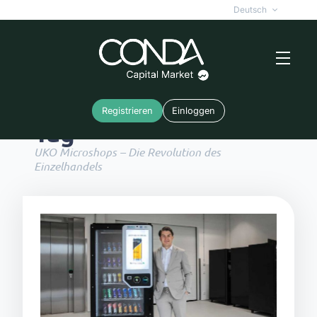
Deutsch
Registrieren
Einloggen
Tag
UKO Microshops – Die Revolution des
Einzelhandels