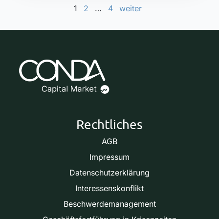
Seitennummerierung der 
1
2
…
4
weiter
Rechtliches
AGB
Impressum
Datenschutzerklärung
Interessenskonflikt
Beschwerdemanagement