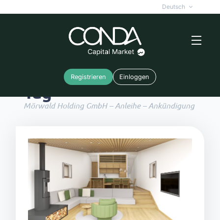
Deutsch
Registrieren
Einloggen
Tag
Mörwald Holding GmbH – Anleihe – Ankündigung