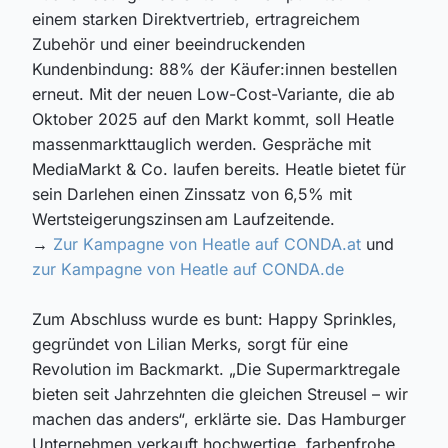
einem starken Direktvertrieb, ertragreichem
Zubehör und einer beeindruckenden
Kundenbindung: 88% der
Käufer:innen
bestellen
erneut. Mit der neuen Low-
Cost
-Variante, die ab
Oktober 2025 auf den Markt kommt, soll
Heatle
massenmarkttauglich werden. Gespräche mit
MediaMarkt & Co. laufen bereits.
Heatle
bietet
für
sein Darlehen e
inen Zinssatz von 6,5%
mit
Wertsteigerungszinsen am Laufzeitende
.
→
Zur Kampagne von Heatle auf CONDA.at
und
zur Kampagne von Heatle auf CONDA.de
Zum Abschluss wurde es bunt: Happy
Sprinkles
,
gegründet von
Lilian Merks
, sorgt für eine
Revolution im Backmarkt. „Die Supermarktregale
bieten seit Jahrzehnten die gleichen Streusel – wir
machen das anders“, erklärte sie. Das Hamburger
Unternehmen verkauft hochwertige, farbenfrohe