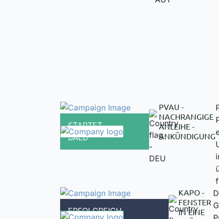
PVAU -
NACHRANGIGE
STARTET
ANLEIHE -
ANKÜNDIGUNG
BALD
KAPO -
D
FENSTER
G
ERFOLGREICH
IN EINE
P