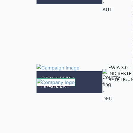
EWIA 3.0 -
INDIREKTE
ERFOLGREICH
BETEILIGU
FINANZIERT