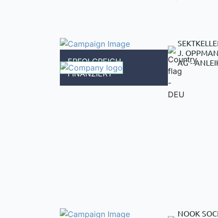
SEKTKELLE
J. OPPMA
ERFOLGREICH
AG - ANLEI
FINANZIERT
NOOK SOC