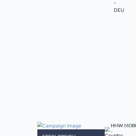
HMW MOBI
-