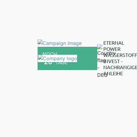
ETERNAL
POWER
NOCH
WASSERSTOF
INVEST -
26
TAGE
NACHRANGIG
ANLEIHE