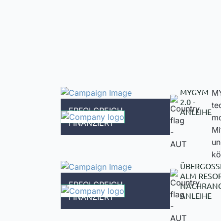
MYGYM
MY
2.0 -
te
ERFOLGREICH
ANLEIHE
mo
FINANZIERT
Mi
un
kö
ÜBERGOSS
ALM RESOR
ERFOLGREICH
NACHRANG
ANLEIHE
FINANZIERT