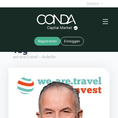
Deutsch
Registrieren
Einloggen
Tag
we-are.travel – Anleihe