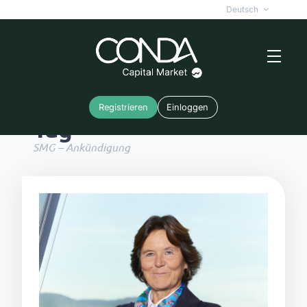
Deutsch
Registrieren
Einloggen
Tag
SMG – Ankündigung