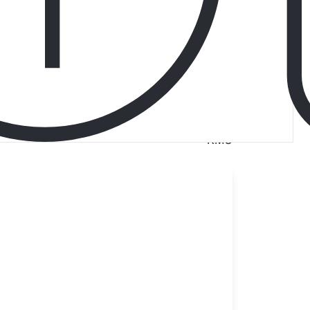
81%
77
KMU