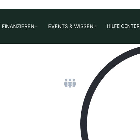
FINANZIEREN
EVENTS & WISSEN
HILFE CENTER
VELLO BIKE - Genussschein
Wien, Österreich
eller von faltbaren Fahrrädern, E-Bikes und kompakten E-C
ahrradmodelle sowie Zubehör für den urbanen Einsatz und k
technischer Innovation.
Übersicht