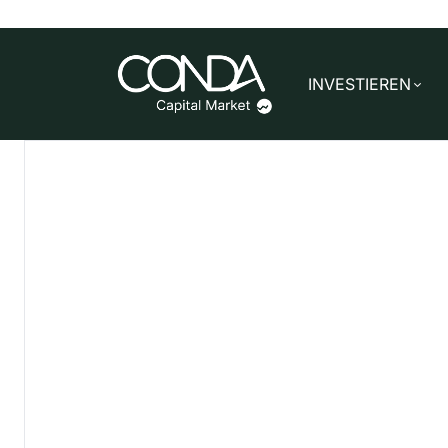
INVESTIEREN
VELLO BIKES ist ein österreichischer Herst
entwickelt und produziert innovative F
ERFOLGREICH FINANZIERT
investiert