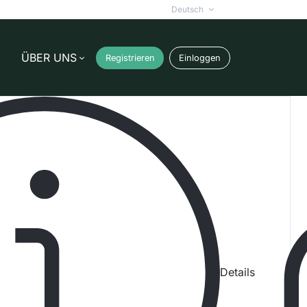
Deutsch
ÜBER UNS
Registrieren
Einloggen
argobikes mit Sitz in Wien. Das Unternehmen
ombiniert dabei funktionales Design mit
Details
€ 161.250