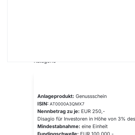
finanziert
Investoren
Kategorie
Zusätzliche Info
Anlageprodukt
:
Genussschein
ISIN:
AT0000A3QMX7
Nennbetrag zu je:
EUR 250,-
Disagio für Investoren in Höhe von 3% de
Mindestabnahme:
eine Einheit
Fundingschwelle:
EUR 100.000,-