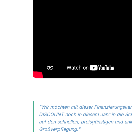
"Wir möchten mit dieser Finanzierungsk
DISCOUNT noch in diesem Jahr in die Sc
auf den schnellen, preisgünstigen und u
Großverpflegung."