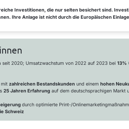
eiche Investitionen, die nur selten besichert sind. Invest
nnen. Ihre Anlage ist nicht durch die Europäischen Einl
:innen
m
seit 2020; Umsatzwachstum von 2022 auf 2023 bei
1
3%
 mit
zahlreichen Bestandskunden
und einem
hohen Neuku
ls
25 Jahren Erfahrung
auf dem deutschsprachigen Markt und
teigerung
durch optimierte Print-/Onlinemarketingmaßnah
ie Schweiz