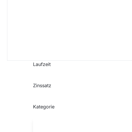
investiert
finanziert
Investoren
Laufzeit
Zinssatz
Kategorie
Zusätzliche Info