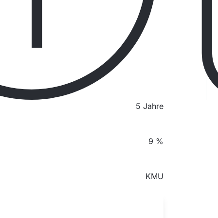
€ 102.250
13%
20
5 Jahre
9 %
KMU