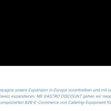
ampagne unsere Expansion in Europa vorantreiben und mit 
hweiz expandieren. Mit GASTRO DISCOUNT gehen wir neue 
nkomplizierten B2B-E-Commerce von Catering-Equipment für