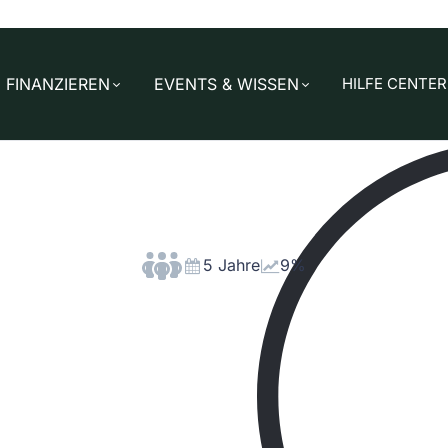
FINANZIEREN
EVENTS & WISSEN
HILFE CENTER
Luchs AG
Bochum, Deutschland
5 Jahre
9%
e Partner für Gastronomie, Hotellerie & Großverpflegung se
Marketinginhalt
Übersicht