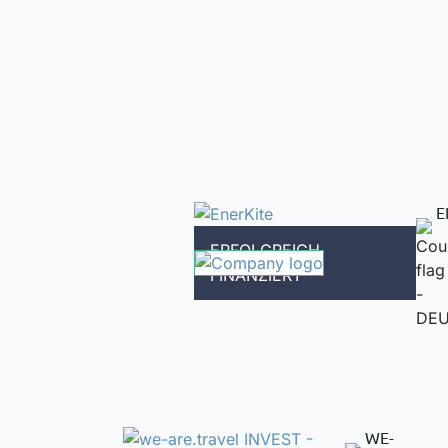
E
ERFOLGREICH
FINANZIERT
WE-