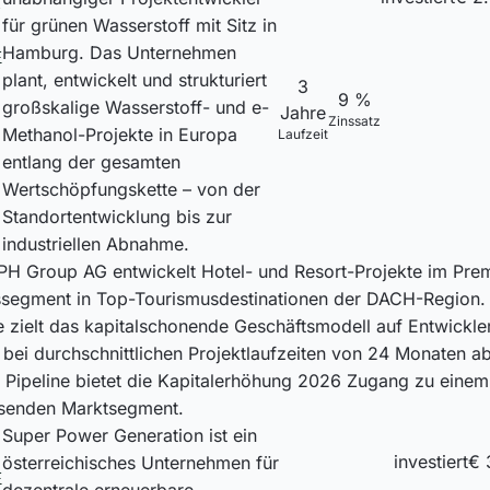
F
für grünen Wasserstoff mit Sitz in
Hamburg. Das Unternehmen
E
plant, entwickelt und strukturiert
3
9 %
großskalige Wasserstoff- und e-
Jahre
Zinssatz
Methanol-Projekte in Europa
Laufzeit
entlang der gesamten
Wertschöpfungskette – von der
Standortentwicklung bis zur
industriellen Abnahme.
PH Group AG entwickelt Hotel- und Resort-Projekte im Pre
segment in Top-Tourismusdestinationen der DACH-Region.
e zielt das kapitalschonende Geschäftsmodell auf Entwickl
bei durchschnittlichen Projektlaufzeiten von 24 Monaten ab
r Pipeline bietet die Kapitalerhöhung 2026 Zugang zu einem 
senden Marktsegment.
Super Power Generation ist ein
investiert
€ 
österreichisches Unternehmen für
E