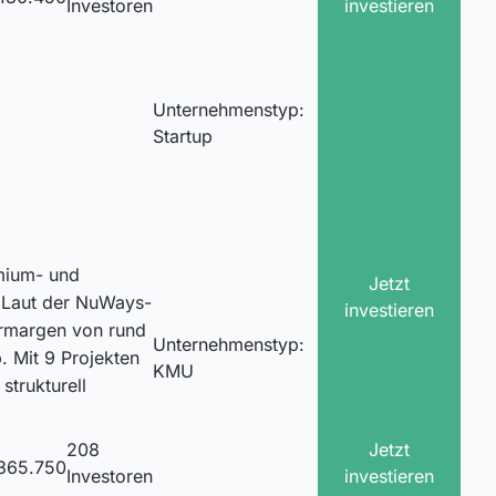
Investoren
investieren
Unternehmenstyp:
Startup
mium- und
Jetzt
 Laut der NuWays-
investieren
ermargen von rund
Unternehmenstyp:
. Mit 9 Projekten
KMU
strukturell
208
Jetzt
365.750
Investoren
investieren