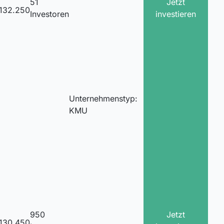
51
Jetzt
132.250
Investoren
investieren
Unternehmenstyp:
KMU
950
Jetzt
.130.450