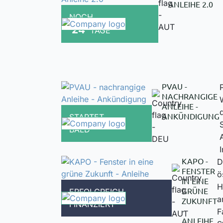
ANLEIHE 2.0
NOCH
24
TAGE
PVAU -
NACHRANGIGE
ANLEIHE -
ANKÜNDIGUNG
STARTET
BALD
KAPO -
D
FENSTER
ö
IN EINE
H
GRÜNE
ERFOLGREICH
a
ZUKUNFT
FINANZIERT
-
F
ANLEIHE