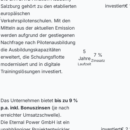
investiert
€ 
Salzburg gehört zu den etablierten
europäischen
E
Verkehrspilotenschulen. Mit den
Mitteln aus der aktuellen Emission
werden aufgrund der gestiegenen
Nachfrage nach Pilotenausbildung
die Ausbildungskapazitäten
5
7 %
erweitert, die Schulungsflotte
Jahre
Zinssatz
modernisiert und in digitale
Laufzeit
Trainingslösungen investiert.
Das Unternehmen bietet
bis zu 9 %
p.a. inkl. Bonuszinsen
(je nach
erreichter Umsatzschwelle).
Die Eternal Power GmbH ist ein
investiert
€ 2
unabhängiger Projektentwickler