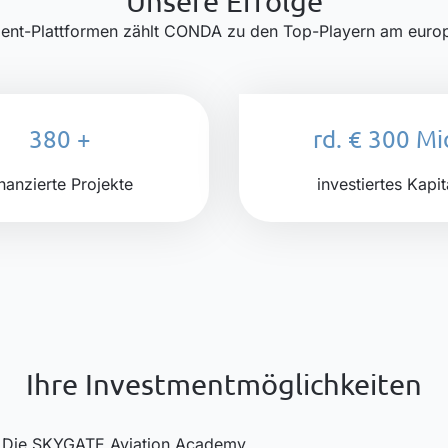
Unsere Erfolge
ent-Plattformen zählt CONDA zu den Top-Playern am europä
380
+
rd. € 300 Mi
inanzierte Projekte
investiertes Kapit
Ihre Investment­möglichkeiten
Die SKYGATE Aviation Academy