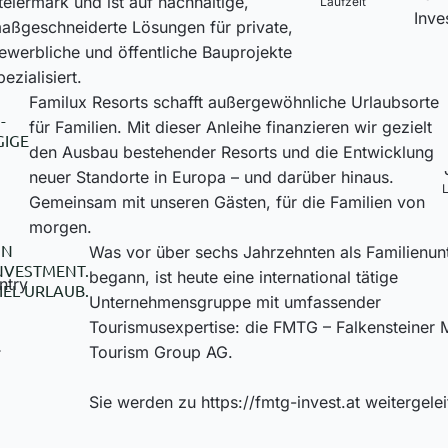
teiermark und ist auf nachhaltige,
Laufzeit
Inve
aßgeschneiderte Lösungen für private,
ewerbliche und öffentliche Bauprojekte
pezialisiert.
Familux Resorts schafft außergewöhnliche Urlaubsorte
-
für Familien. Mit dieser Anleihe finanzieren wir gezielt
IGE
den Ausbau bestehender Resorts und die Entwicklung
neuer Standorte in Europa – und darüber hinaus.
L
Gemeinsam mit unseren Gästen, für die Familien von
morgen.
IN
Was vor über sechs Jahrzehnten als Familienu
NVESTMENT.
begann, ist heute eine international tätige
IEL URLAUB.
Unternehmensgruppe mit umfassender
Tourismusexpertise: die FMTG – Falkensteiner 
Tourism Group AG.
Sie werden zu https://fmtg-invest.at weitergelei