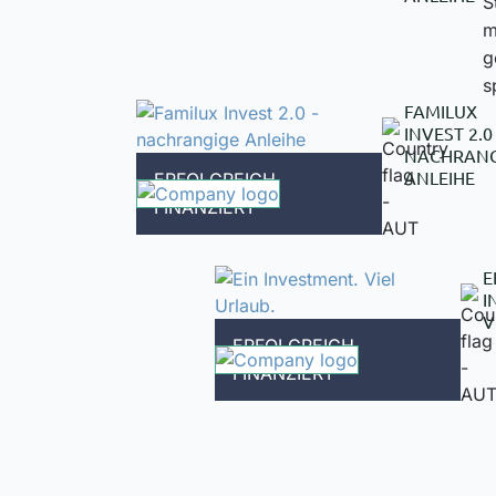
S
m
g
s
FAMILUX
INVEST 2.0 
NACHRANG
ANLEIHE
ERFOLGREICH
FINANZIERT
E
I
V
ERFOLGREICH
FINANZIERT