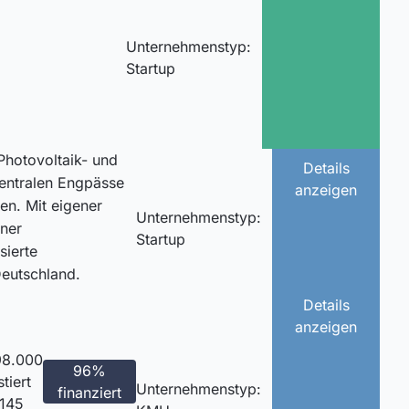
Unternehmenstyp:
Startup
Photovoltaik- und
Details
entralen Engpässe
anzeigen
en. Mit eigener
Unternehmenstyp:
iner
Startup
sierte
Deutschland.
Details
anzeigen
98.000
96%
tiert
Unternehmenstyp:
finanziert
 145