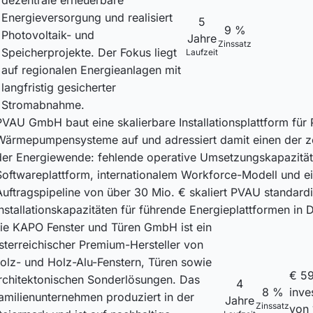
dezentrale erneuerbare
Energieversorgung und realisiert
5
9 %
Photovoltaik- und
Jahre
Zinssatz
Speicherprojekte. Der Fokus liegt
Laufzeit
auf regionalen Energieanlagen mit
langfristig gesicherter
Stromabnahme.
PVAU GmbH baut eine skalierbare Installationsplattform für 
Wärmepumpensysteme auf und adressiert damit einen der z
der Energiewende: fehlende operative Umsetzungskapazität
Softwareplattform, internationalem Workforce-Modell und e
Auftragspipeline von über 30 Mio. € skaliert PVAU standardi
Installationskapazitäten für führende Energieplattformen in 
ie KAPO Fenster und Türen GmbH ist ein
sterreichischer Premium-Hersteller von
olz- und Holz-Alu-Fenstern, Türen sowie
€ 5
rchitektonischen Sonderlösungen. Das
4
8 %
inves
amilienunternehmen produziert in der
Jahre
Zinssatz
von