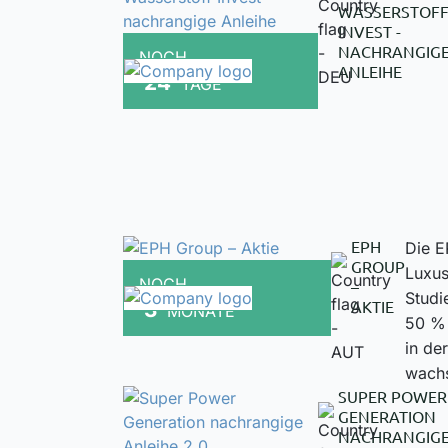
WASSERSTOF
INVEST -
NACHRANGIG
NOCH
ANLEIHE
24
TAGE
EPH
Die E
GROUP
Luxus
NOCH
–
Studi
AKTIE
3
MONATE
50 % 
in de
wach
SUPER POWER
GENERATION
NACHRANGIG