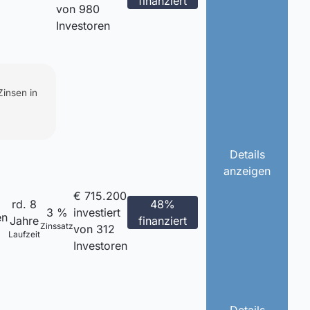
finanziert
von 980
Investoren
Zinsen in
Details
anzeigen
€ 715.200
rd. 8
48%
3 %
investiert
en
Jahre
finanziert
Zinssatz
von 312
Laufzeit
Investoren