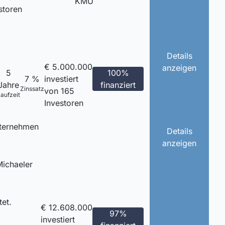
KMU
storen
Details
€ 5.000.000
anzeigen
5
100%
7 %
investiert
Jahre
finanziert
Zinssatz
von 165
aufzeit
Investoren
nternehmen
Details
anzeigen
Michaeler
tet.
€ 12.608.000
97%
investiert